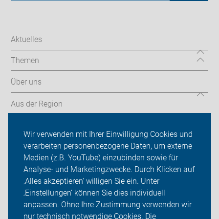
Aktuelles
Themen
Über uns
Aus der Region
Termine
Wir verwenden mit Ihrer Einwilligung Cookies und
verarbeiten personenbezogene Daten, um externe
ADFC Teltow
Medien (z.B. YouTube) einzubinden sowie für
Analyse- und Marketingzwecke. Durch Klicken auf
Sei dabei
‚Alles akzeptieren‘ willigen Sie ein. Unter
Presse
‚Einstellungen‘ können Sie dies individuell
anpassen. Ohne Ihre Zustimmung verwenden wir
Login
nur technisch notwendige Cookies. Die