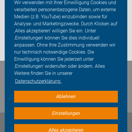
Wir verwenden mit Ihrer Einwilligung Cookies und
verarbeiten personenbezogene Daten, um externe
ADFC Teltow
Medien (z.B. YouTube) einzubinden sowie für
Analyse- und Marketingzwecke. Durch Klicken auf
Sei dabei
‚Alles akzeptieren‘ willigen Sie ein. Unter
Presse
‚Einstellungen‘ können Sie dies individuell
anpassen. Ohne Ihre Zustimmung verwenden wir
Login
nur technisch notwendige Cookies. Die
Einwilligung können Sie jederzeit unter
‚Einstellungen‘ widerrufen oder ändern. Alles
Bleiben Sie in Kontakt
Weitere finden Sie in unserer
Datenschutzerklärung.
Ablehnen
Einstellungen
Impressum
Datenschutz
Cookie-Einstellungen
Alles akzeptieren