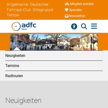
Mitglied werden
Allgemeiner Deutscher
Fahrrad-Club Ortsgruppe
Spenden
Teltow
Newsletter
Neuigkeiten
Termine
Radtouren
Neuigkeiten